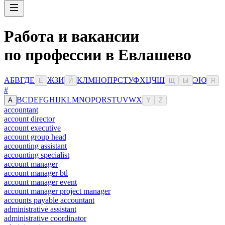
Работа и вакансии
по профессии в Евлашево
А
Б
В
Г
Д
Е
Ж
З
И
К
Л
М
Н
О
П
Р
С
Т
У
Ф
Х
Ц
Ч
Ш
Э
Ю
Ё
Й
Щ
Ы
Я
#
B
C
D
E
F
G
H
I
J
K
L
M
N
O
P
Q
R
S
T
U
V
W
X
A
Y
Z
accountant
account director
account executive
account group head
accounting assistant
accounting specialist
account manager
account manager btl
account manager event
account manager project manager
accounts payable accountant
administrative assistant
administrative coordinator